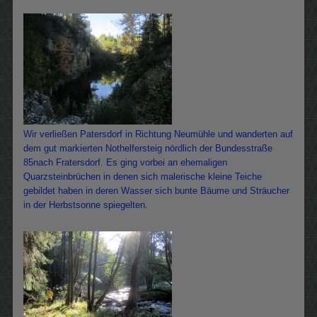
Wir verließen Patersdorf in Richtung Neumühle und wanderten auf
dem gut markierten Nothelfersteig nördlich der Bundesstraße
85nach Fratersdorf. Es ging vorbei an ehemaligen
Quarzsteinbrüchen in denen sich malerische kleine Teiche
gebildet haben in deren Wasser sich bunte Bäume und Sträucher
in der Herbstsonne spiegelten.