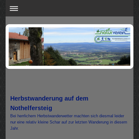
Herbstwanderung auf dem
Nothelfersteig
Bei herrlichem Herbstwanderwetter machten sich diesmal leider
nur eine relativ kleine Schar auf zur letzten Wanderung in diesem
Jahr.